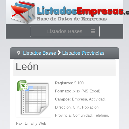
Listados Bases
Listados Bases
Listados Provincias
León
León
Registros
: 5.100
Formato
: .xlsx (MS Excel)
Campos
: Empresa, Actividad,
Dirección, C.P., Población,
Provincia, Comunidad, Teléfono,
Fax, Email y Web