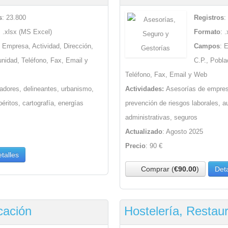
s
: 23.800
Registros
:
: .xlsx (MS Excel)
Formato
: 
: Empresa, Actividad, Dirección,
Campos
: 
unidad, Teléfono, Fax, Email y
C.P., Pobla
Teléfono, Fax, Email y Web
jadores, delineantes, urbanismo,
Actividades:
Asesorías de empres
péritos, cartografía, energías
prevención de riesgos laborales, au
administrativas, seguros
Actualizado
: Agosto 2025
Precio
: 90 €
talles
Comprar (
€90.00
)
Deta
cación
Hostelería, Restau