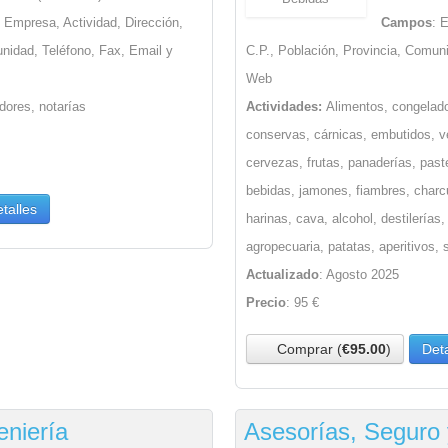
: Empresa, Actividad, Dirección,
Campos
: 
unidad, Teléfono, Fax, Email y
C.P., Población, Provincia, Comun
Web
dores, notarías
Actividades:
Alimentos, congelado
conservas, cárnicas, embutidos, v
cervezas, frutas, panaderías, past
bebidas, jamones, fiambres, charcut
talles
harinas, cava, alcohol, destilerías,
agropecuaria, patatas, aperitivos,
Actualizado
: Agosto 2025
Precio
: 95 €
Comprar (
€95.00
)
Deta
eniería
Asesorías, Seguro 