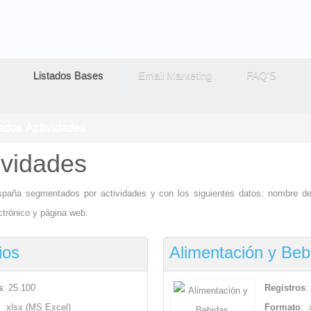
Listados Bases
Email Marketing
FAQ'S
tados Actividades
ividades
paña segmentados por actividades y con los siguientes datos: nombre de 
ectrónico y página web.
ios
Alimentación y Beb
s
: 25.100
Registros
:
: .xlsx (MS Excel)
Formato
: 