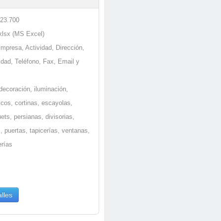
 23.700
.xlsx (MS Excel)
Empresa, Actividad, Dirección,
idad, Teléfono, Fax, Email y
decoración, iluminación,
icos, cortinas, escayolas,
uets, persianas, divisorias,
, puertas, tapicerías, ventanas,
erías
lles