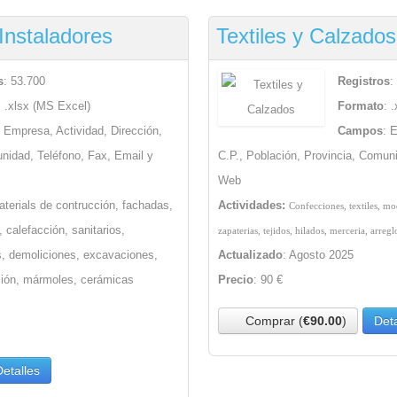
Instaladores
Textiles y Calzados
s
: 53.700
Registros
:
: .xlsx (MS Excel)
Formato
: 
: Empresa, Actividad, Dirección,
Campos
: 
unidad, Teléfono, Fax, Email y
C.P., Población, Provincia, Comun
Web
terials de contrucción, fachadas,
Actividades:
Confecciones,
textiles,
mod
, calefacción, sanitarios,
zapaterias, tejidos, hilados, merceria, arregl
s, demoliciones, excavaciones,
Actualizado
: Agosto 2025
ción, mármoles, cerámicas
Precio
: 90 €
Comprar (
€90.00
)
Deta
Detalles