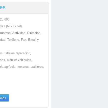
res
 25.800
.xlsx (MS Excel)
Empresa, Actividad, Dirección,
idad, Teléfono, Fax, Email y
s, talleres reparación,
es, alquiler vehiculos,
a agrícola, motores, astilleros,
lles