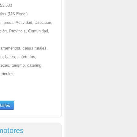
 53.500
.xlsx (MS Excel)
Empresa, Actividad, Dirección,
ción, Provincia, Comunidad,
partamentos, casas rurales,
s, bares, cafeterías,
ecas, turismo, catering,
ctáculos
talles
omotores