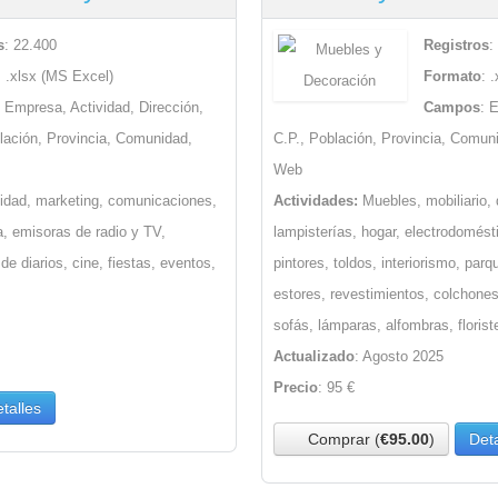
s
: 22.400
Registros
:
: .xlsx (MS Excel)
Formato
: 
: Empresa, Actividad, Dirección,
Campos
: 
lación, Provincia, Comunidad,
C.P., Población, Provincia, Comun
Web
idad, marketing, comunicaciones,
Actividades:
Muebles, mobiliario, 
sa, emisoras de radio y TV,
lampisterías, hogar, electrodomést
 de diarios, cine, fiestas, eventos,
pintores, toldos, interiorismo, parq
estores, revestimientos, colchones
sofás, lámparas, alfombras, florist
Actualizado
: Agosto 2025
Precio
: 95 €
talles
Comprar (
€95.00
)
Deta