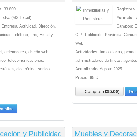
s
: 33.800
Registros
:
: .xlsx (MS Excel)
Formato
: 
: Empresa, Actividad, Dirección,
Campos
: 
unidad, Teléfono, Fax, Email y
C.P., Población, Provincia, Comun
Web
et, ordenadores, diseño web,
Actividades:
Inmobiliarias, promot
áfico, telecomunicaciones,
administradores de fincas. agentes
ctrónica, electrónica, sonido,
Actualizado
: Agosto 2025
Precio
: 95 €
Comprar (
€95.00
)
Deta
etalles
ación y Publicidad
Muebles y Decorac