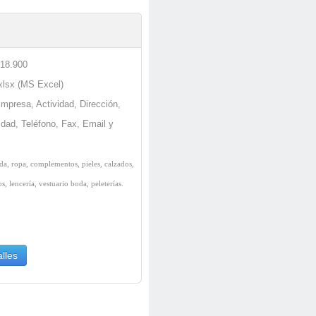
 18.900
.xlsx (MS Excel)
Empresa, Actividad, Dirección,
idad, Teléfono, Fax, Email y
a, ropa, complementos, pieles, calzados,
os, lencería, vestuario boda, peleterías.
lles