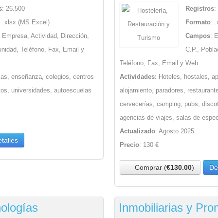
s
: 26.500
Registros
:
: .xlsx (MS Excel)
Formato
: 
: Empresa, Actividad, Dirección,
Campos
: 
unidad, Teléfono, Fax, Email y
C.P., Pobla
Teléfono, Fax, Email y Web
as, enseñanza, colegios, centros
Actividades:
Hoteles, hostales, a
utos, universidades, autoescuelas
alojamiento, paradores, restaurante
cervecerías, camping, pubs, discot
agencias de viajes, salas de espe
Actualizado
: Agosto 2025
talles
Precio
: 130 €
Comprar (
€130.00
)
De
nologías
Inmobiliarias y Pr