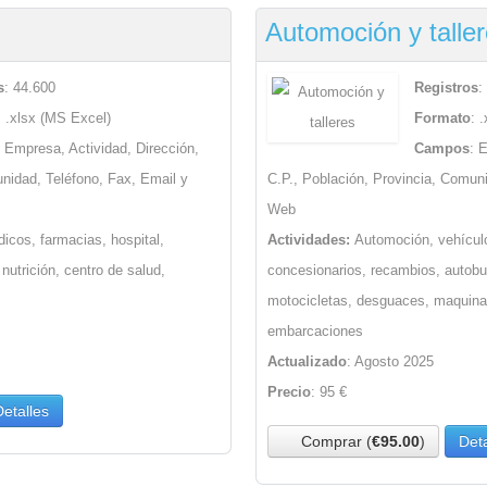
Automoción y talle
s
: 44.600
Registros
:
: .xlsx (MS Excel)
Formato
: 
: Empresa, Actividad, Dirección,
Campos
: 
unidad, Teléfono, Fax, Email y
C.P., Población, Provincia, Comun
Web
dicos, farmacias, hospital,
Actividades:
Automoción, vehículo
 nutrición, centro de salud,
concesionarios, recambios, autobus
motocicletas, desguaces, maquinari
embarcaciones
Actualizado
: Agosto 2025
Precio
: 95 €
Detalles
Comprar (
€95.00
)
Deta