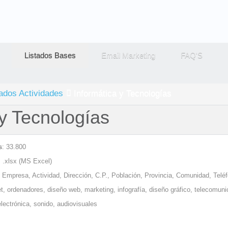
Listados Bases
Email Marketing
FAQ'S
tados Actividades
Informática y Tecnologías
 y Tecnologías
s
: 33.800
: .xlsx (MS Excel)
: Empresa, Actividad, Dirección, C.P., Población, Provincia, Comunidad, Tel
et, ordenadores, diseño web, marketing, infografía, diseño gráfico, telecomuni
electrónica, sonido, audiovisuales