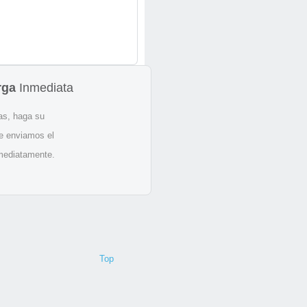
rga
Inmediata
as, haga su
le enviamos el
nmediatamente.
Top